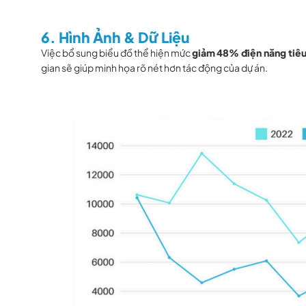
6. Hình Ảnh & Dữ Liệu
Việc bổ sung biểu đồ thể hiện mức
giảm
48% điện năng tiêu
gian sẽ giúp minh họa rõ nét hơn tác động của dự án.