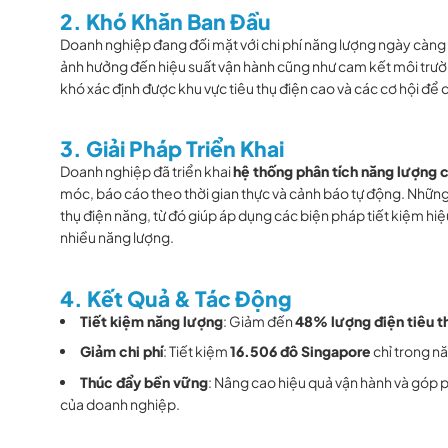
2. Khó Khăn Ban Đầu
Doanh nghiệp đang đối mặt với chi phí năng lượng ngày càng 
ảnh hưởng đến hiệu suất vận hành cũng như cam kết môi trường
khó xác định được khu vực tiêu thụ điện cao và các cơ hội để c
3. Giải Pháp Triển Khai
Doanh nghiệp đã triển khai
hệ thống phân tích năng lượng 
móc, báo cáo theo thời gian thực và cảnh báo tự động. Những 
thụ điện năng, từ đó giúp áp dụng các biện pháp tiết kiệm hiệ
nhiều năng lượng.
4. Kết Quả & Tác Động
Tiết kiệm năng lượng
: Giảm đến
48% lượng điện tiêu t
Giảm chi phí
: Tiết kiệm
16.506 đô Singapore
chỉ trong n
Thúc đẩy bền vững
: Nâng cao hiệu quả vận hành và góp 
của doanh nghiệp.