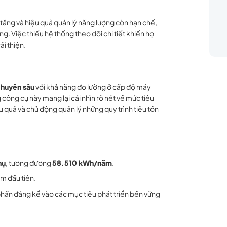
tăng và hiệu quả quản lý năng lượng còn hạn chế,
. Việc thiếu hệ thống theo dõi chi tiết khiến họ
ải thiện.
chuyên sâu
với khả năng đo lường ở cấp độ máy
công cụ này mang lại cái nhìn rõ nét về mức tiêu
u quả và chủ động quản lý những quy trình tiêu tốn
hụ
, tương đương
58.510 kWh/năm
.
ăm đầu tiên.
phần đáng kể vào các mục tiêu phát triển bền vững