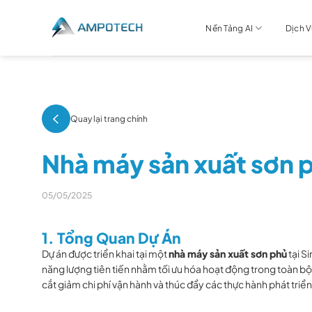
Chuyển
đến
Nền Tảng AI
Dịch 
nội
dung
Quay lại trang chính
Nhà máy sản xuất sơn 
05/05/2025
1. Tổng Quan Dự Án
Dự án được triển khai tại một
nhà máy sản xuất sơn phủ
tại S
năng lượng tiên tiến nhằm tối ưu hóa hoạt động trong toàn bộ 
cắt giảm chi phí vận hành và thúc đẩy các thực hành phát triể