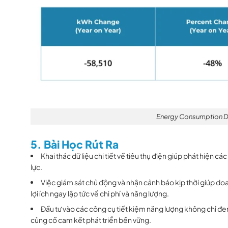
Energy Consumption 
5. Bài Học Rút Ra
Khai thác dữ liệu chi tiết về tiêu thụ điện giúp phát hiện 
lực.
Việc giám sát chủ động và nhận cảnh báo kịp thời giúp d
lợi ích ngay lập tức về chi phí và năng lượng.
Đầu tư vào các công cụ tiết kiệm năng lượng không chỉ đ
củng cố cam kết phát triển bền vững.