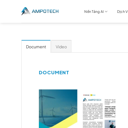
Chuyển
đến
Nền Tảng AI
Dịch 
nội
dung
Document
Video
DOCUMENT