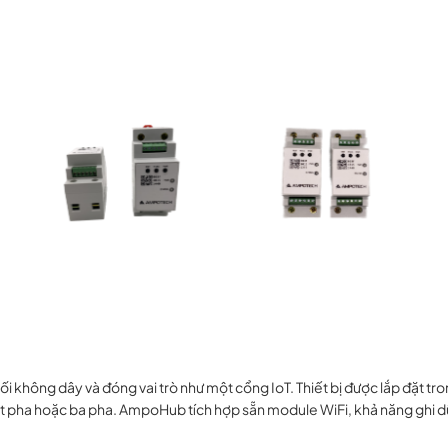
ối không dây và đóng vai trò như một cổng IoT. Thiết bị được lắp đặt tr
 pha hoặc ba pha. AmpoHub tích hợp sẵn module WiFi, khả năng ghi dữ l