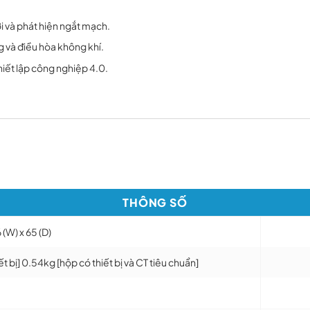
i và phát hiện ngắt mạch.
 và điều hòa không khí.
hiết lập công nghiệp 4.0.
THÔNG SỐ
 (W) x 65 (D)
ết bị] 0.54kg [hộp có thiết bị và CT tiêu chuẩn]