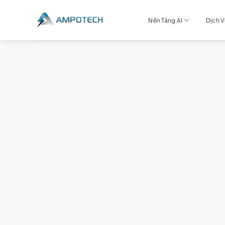
Chuyển
đến
Nền Tảng AI
Dịch 
nội
dung