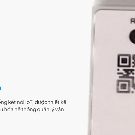
b
g kết nối IoT, được thiết kế
ưu hóa hệ thống quản lý vận