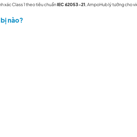
ính xác Class 1 theo tiêu chuẩn
IEC 62053-21
, AmpoHub lý tưởng cho việc
 bị nào?