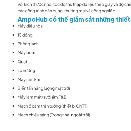
Với kích thước nhỏ, tốc độ thu thập dữ liệu theo giây và độ ch
các công trình dân dụng, thương mại và công nghiệp.
AmpoHub có thể giám sát những thiết
Máy điều hòa
Tủ đông
Phòng lạnh
Máy bơm
Quạt
Lò nướng
Máy nén khí
Biến tần năng lượng mặt trời
Máy làm mát/sưởi ấm F&B
Mạch ổ cắm trên tường (thiết bị CNTT)
Mạch chiếu sáng (Trong nhà, ngoài trời)