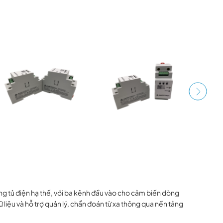
ong tủ điện hạ thế, với ba kênh đầu vào cho cảm biến dòng
iệu và hỗ trợ quản lý, chẩn đoán từ xa thông qua nền tảng