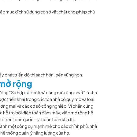
oặc mục đích sử dụng cơ sở vật chất cho phép chủ
y phát triển đô thị sạch hơn, bền vững hơn.
 mở rộng
hưởng “Sự hợp tác có khả năng mở rộng nhất” là khả
ợc triển khai trong các tòa nhà có quy mô và loại
ương mại và các cơ sở công nghiệp. Vì phần cứng
 hỗ trợ bởi điện toán đám mây, việc mở rộng hệ
í trên toàn quốc—là hoàn toàn khả thi.
ành một công cụ mạnh mẽ cho các chính phủ, nhà
a hệ thống quản lý năng lượng của họ.