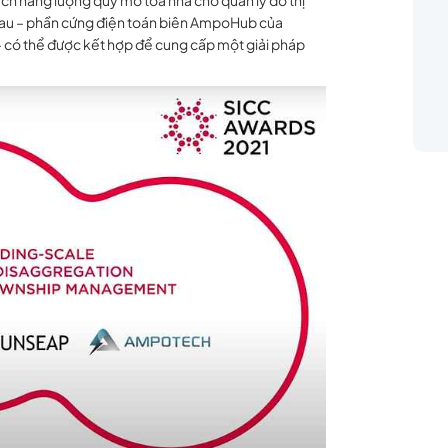
tích năng lượng quy mô tòa nhà cho quản lý đô thị
hau – phần cứng điện toán biên AmpoHub của
có thể được kết hợp để cung cấp một giải pháp