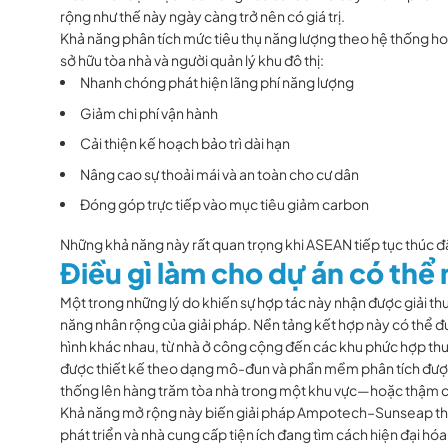
rộng như thế này ngày càng trở nên có giá trị.
Khả năng phân tích mức tiêu thụ năng lượng theo hệ thống h
sở hữu tòa nhà và người quản lý khu đô thị:
Nhanh chóng phát hiện lãng phí năng lượng
Giảm chi phí vận hành
Cải thiện kế hoạch bảo trì dài hạn
Nâng cao sự thoải mái và an toàn cho cư dân
Đóng góp trực tiếp vào mục tiêu giảm carbon
Những khả năng này rất quan trọng khi ASEAN tiếp tục thúc đẩ
Điều gì làm cho dự án có thể
Một trong những lý do khiến sự hợp tác này nhận được giải t
năng nhân rộng của giải pháp. Nền tảng kết hợp này có thể đư
hình khác nhau, từ nhà ở công cộng đến các khu phức hợp th
được thiết kế theo dạng mô-đun và phần mềm phân tích được
thống lên hàng trăm tòa nhà trong một khu vực—hoặc thậm ch
Khả năng mở rộng này biến giải pháp Ampotech–Sunseap th
phát triển và nhà cung cấp tiện ích đang tìm cách hiện đại hó