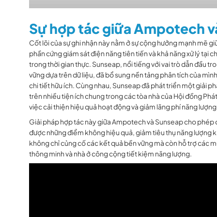
Sự hợp tác giữa Ampotech 
Cốt lõi của sự ghi nhận này nằm ở sự cộng hưởng mạnh mẽ
phần cứng giám sát điện năng tiên tiến và khả năng xử lý tại c
trong thời gian thực. Sunseap, nổi tiếng với vai trò dẫn đầu tr
vững dựa trên dữ liệu, đã bổ sung nền tảng phân tích của mình
chi tiết hữu ích. Cùng nhau, Sunseap đã phát triển một giải
trên nhiều tiện ích chung trong các tòa nhà của Hội đồng Phát
việc cải thiện hiệu quả hoạt động và giảm lãng phí năng lượng
Giải pháp hợp tác này giữa Ampotech và Sunseap cho phép c
được những điểm không hiệu quả, giảm tiêu thụ năng lượng khôn
không chỉ củng cố các kết quả bền vững mà còn hỗ trợ các m
thông minh và nhà ở công cộng tiết kiệm năng lượng.