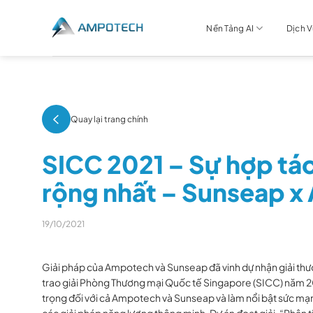
Chuyển
đến
Nền Tảng AI
Dịch 
nội
dung
Quay lại trang chính
SICC 2021 – Sự hợp tá
rộng nhất – Sunseap 
19/10/2021
Giải pháp của
Ampotech
và Sunseap đã vinh dự nhận giải thư
trao giải Phòng Thương mại Quốc tế Singapore (SICC) năm 2
trọng đối với cả Ampotech và Sunseap và làm nổi bật sức mạn