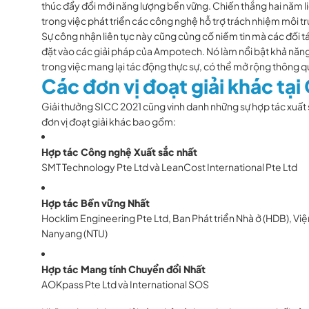
thúc đẩy đổi mới năng lượng bền vững. Chiến thắng hai năm
trong việc phát triển các công nghệ hỗ trợ trách nhiệm môi t
Sự công nhận liên tục này cũng củng cố niềm tin mà các đối t
đặt vào các giải pháp của Ampotech. Nó làm nổi bật khả năng
trong việc mang lại tác động thực sự, có thể mở rộng thông q
Các đơn vị đoạt giải khác tạ
Giải thưởng SICC 2021 cũng vinh danh những sự hợp tác xuất
đơn vị đoạt giải khác bao gồm:
Hợp tác Công nghệ Xuất sắc nhất
SMT Technology Pte Ltd và LeanCost International Pte Ltd
Hợp tác Bền vững Nhất
Hocklim Engineering Pte Ltd, Ban Phát triển Nhà ở (HDB), Vi
Nanyang (NTU)
Hợp tác Mang tính Chuyển đổi Nhất
AOKpass Pte Ltd và International SOS