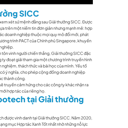
hưởng SICC
i xem xét sứ mệnh đằng sau Giải thưởng SICC. Được
ựa trên một niềm tin đơn giản nhưng mạnh mẽ: hợp
 các doanh nghiệp thuộc mọi quy mô đổi mới, phát
i chương trình PACT của Chính phủ Singapore, khuyến
 nghiệp.
n tôn vinh người chiến thắng, Giải thưởng SICC đặc
g ty đoạt giải tham gia một chương trình truyền hình
h nghiệm, thách thức và bài học của mình. Yếu tố
iệt có ý nghĩa, cho phép cộng đồng doanh nghiệp
tác thành công.
sẽ truyền cảm hứng cho các công ty khác nhận ra
 mới hợp tác của riêng họ.
potech tại Giải thưởng
ch được vinh danh tại Giải thưởng SICC. Năm 2020,
hạng mục Hợp tác Xanh Tốt nhất nhờ những nỗ lực