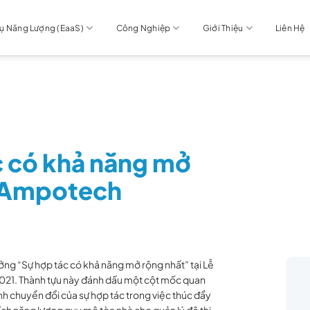
Vụ Năng Lượng (EaaS)
Công Nghiệp
Giới Thiệu
Liên Hệ
c có khả năng mở
x Ampotech
ởng “Sự hợp tác có khả năng mở rộng nhất” tại Lễ
021. Thành tựu này đánh dấu một cột mốc quan
h chuyển đổi của sự hợp tác trong việc thúc đẩy