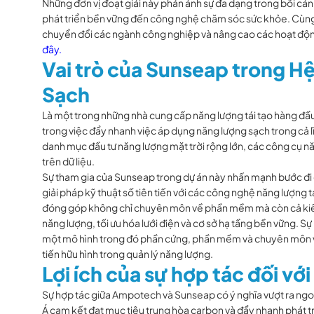
Những đơn vị đoạt giải này phản ánh sự đa dạng trong bối cả
phát triển bền vững đến công nghệ chăm sóc sức khỏe. Cùng
chuyển đổi các ngành công nghiệp và nâng cao các hoạt độ
đây
.
Vai trò của Sunseap trong Hệ
Sạch
Là một trong những nhà cung cấp năng lượng tái tạo hàng đầ
trong việc đẩy nhanh việc áp dụng năng lượng sạch trong cả lĩ
danh mục đầu tư năng lượng mặt trời rộng lớn, các công cụ nă
trên dữ liệu.
Sự tham gia của Sunseap trong dự án này nhấn mạnh bước đi c
giải pháp kỹ thuật số tiên tiến với các công nghệ năng lượng
đóng góp không chỉ chuyên môn về phần mềm mà còn cả kiến ​
năng lượng, tối ưu hóa lưới điện và cơ sở hạ tầng bền vững. 
một mô hình trong đó phần cứng, phần mềm và chuyên môn về
tiến hữu hình trong quản lý năng lượng.
Lợi ích của sự hợp tác đối vớ
Sự hợp tác giữa Ampotech và Sunseap có ý nghĩa vượt ra ng
Á cam kết đạt mục tiêu trung hòa carbon và đẩy nhanh phát t