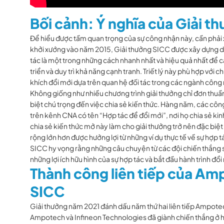
Bối cảnh: Ý nghĩa của Giải t
Để hiểu được tầm quan trọng của sự công nhận này, cần phả
khởi xướng vào năm 2015, Giải thưởng SICC được xây dựng d
tác là một trong những cách nhanh nhất và hiệu quả nhất để
triển và duy trì khả năng cạnh tranh. Triết lý này phù hợp vớ
khích đổi mới dựa trên quan hệ đối tác trong các ngành công
Không giống như nhiều chương trình giải thưởng chỉ đơn thuầ
biệt chú trọng đến việc chia sẻ kiến ​​thức. Hàng năm, các côn
trên kênh CNA có tên “Hợp tác để đổi mới”, nơi họ chia sẻ kin
chia sẻ kiến ​​thức mở này làm cho giải thưởng trở nên đặc b
rộng lớn hơn được hưởng lợi từ những ví dụ thực tế về sự hợp 
SICC hy vọng rằng những câu chuyện từ các đội chiến thắng 
những lợi ích hữu hình của sự hợp tác và bắt đầu hành trình đổi
Thành công liên tiếp của Am
SICC
Giải thưởng năm 2021 đánh dấu năm thứ hai liên tiếp Ampote
Ampotech và Infineon Technologies đã giành chiến thắng ở 