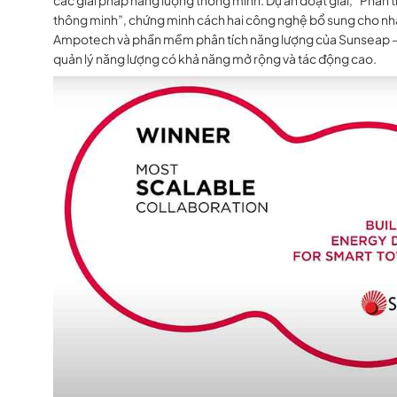
các giải pháp năng lượng thông minh. Dự án đoạt giải, “Phân 
thông minh”, chứng minh cách hai công nghệ bổ sung cho n
Ampotech và phần mềm phân tích năng lượng của Sunseap – 
quản lý năng lượng có khả năng mở rộng và tác động cao.