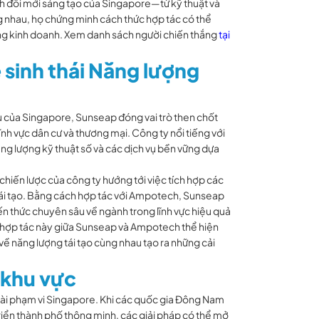
nh đổi mới sáng tạo của Singapore—từ kỹ thuật và
 nhau, họ chứng minh cách thức hợp tác có thể
ng kinh doanh. Xem danh sách người chiến thắng
tại
 sinh thái Năng lượng
u của Singapore, Sunseap đóng vai trò then chốt
nh vực dân cư và thương mại. Công ty nổi tiếng với
ng lượng kỹ thuật số và các dịch vụ bền vững dựa
hiến lược của công ty hướng tới việc tích hợp các
 tái tạo. Bằng cách hợp tác với Ampotech, Sunseap
​thức chuyên sâu về ngành trong lĩnh vực hiệu quả
Sự hợp tác này giữa Sunseap và Ampotech thể hiện
 năng lượng tái tạo cùng nhau tạo ra những cải
i khu vực
oài phạm vi Singapore. Khi các quốc gia Đông Nam
riển thành phố thông minh, các giải pháp có thể mở