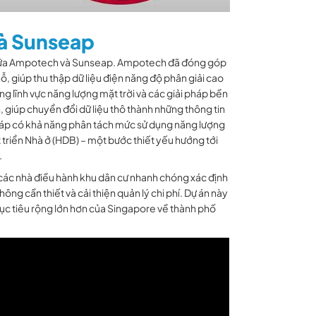
và Sunseap
 giữa Ampotech và Sunseap. Ampotech đã đóng góp
hỗ, giúp thu thập dữ liệu điện năng độ phân giải cao
ong lĩnh vực năng lượng mặt trời và các giải pháp bền
, giúp chuyển đổi dữ liệu thô thành những thông tin
 pháp có khả năng phân tách mức sử dụng năng lượng
 triển Nhà ở (HDB) – một bước thiết yếu hướng tới
.
ác nhà điều hành khu dân cư nhanh chóng xác định
g cần thiết và cải thiện quản lý chi phí. Dự án này
ục tiêu rộng lớn hơn của Singapore về thành phố