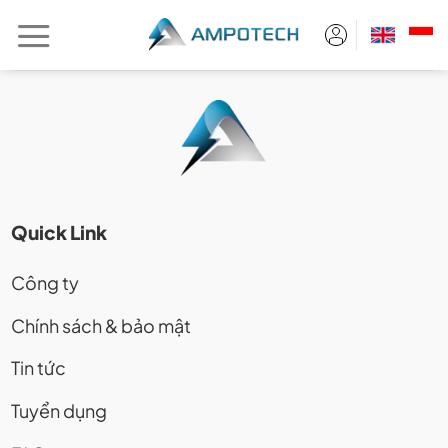
Chuyển
đến
nội
dung
Quick Link
Công ty
Chính sách & bảo mật
Tin tức
Tuyển dụng