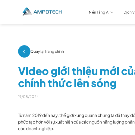
Chuyển
đến
Nền Tảng AI
Dịch 
nội
dung
Quay lại trang chính
Video giới thiệu mới 
chính thức lên sóng
19/08/2024
Từ năm 2019 đến nay, thế giới xung quanh chúng ta đã thay đổ
phức tạp hơn với sự xuất hiện của các nguồn năng lượng phân
các doanh nghiệp.