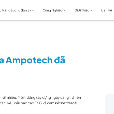
Vụ Năng Lượng (EaaS)
Công Nghiệp
Giới Thiệu
Liên Hệ
của Ampotech đã
i rất nhiều. Môi trường xây dựng ngày càng trở nên
 tán, yêu cầu báo cáo ESG và cam kết net zero từ