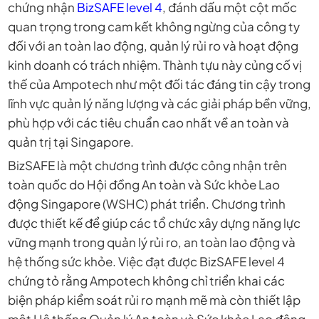
chứng nhận
BizSAFE level 4
, đánh dấu một cột mốc
quan trọng trong cam kết không ngừng của công ty
đối với an toàn lao động, quản lý rủi ro và hoạt động
kinh doanh có trách nhiệm. Thành tựu này củng cố vị
thế của Ampotech như một đối tác đáng tin cậy trong
lĩnh vực quản lý năng lượng và các giải pháp bền vững,
phù hợp với các tiêu chuẩn cao nhất về an toàn và
quản trị tại Singapore.
BizSAFE là một chương trình được công nhận trên
toàn quốc do Hội đồng An toàn và Sức khỏe Lao
động Singapore (WSHC) phát triển. Chương trình
được thiết kế để giúp các tổ chức xây dựng năng lực
vững mạnh trong quản lý rủi ro, an toàn lao động và
hệ thống sức khỏe. Việc đạt được BizSAFE level 4
chứng tỏ rằng Ampotech không chỉ triển khai các
biện pháp kiểm soát rủi ro mạnh mẽ mà còn thiết lập
một Hệ thống Quản lý An toàn và Sức khỏe Lao động