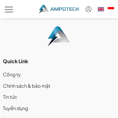
Chuyển
đến
nội
dung
Quick Link
Công ty
Chính sách & bảo mật
Tin tức
Tuyển dụng