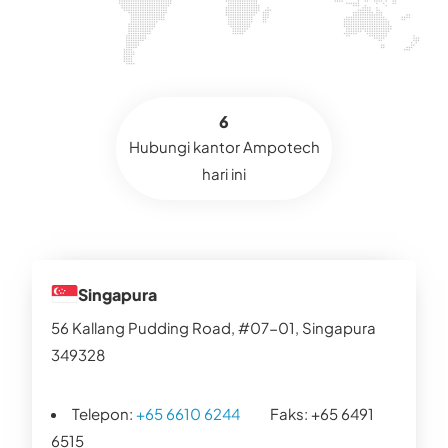
6
Hubungi kantor Ampotech
hari ini
Singapura
56 Kallang Pudding Road, #07-01, Singapura
349328
Telepon:
+65 6610 6244
Faks: +65 6491
6515