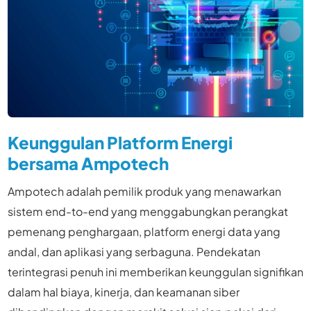
Keunggulan Platform Energi
bersama Ampotech
Ampotech adalah pemilik produk yang menawarkan
sistem end-to-end yang menggabungkan perangkat
pemenang penghargaan, platform energi data yang
andal, dan aplikasi yang serbaguna. Pendekatan
terintegrasi penuh ini memberikan keunggulan signifikan
dalam hal biaya, kinerja, dan keamanan siber