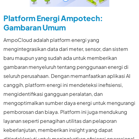
Platform Energi Ampotech:
Gambaran Umum
AmpoCloud adalah platform energi yang
mengintegrasikan data dari meter, sensor, dan sistem
baru maupun yang sudah ada untuk memberikan
gambaran menyeluruh tentang penggunaan energi di
seluruh perusahaan. Dengan memanfaatkan aplikasi AI
canggih, platform energi ini mendeteksi inefisiensi,
mengidentifikasi gangguan peralatan, dan
mengoptimalkan sumber daya energi untuk mengurangi
pemborosan dan biaya. Platform ini juga mendukung
layanan seperti penagihan utilitas dan pelaporan
keberlanjutan, memberikan insight yang dapat
ditindaklanjuti untuk meningkatkan efisiensi operasional