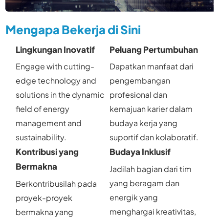
Mengapa Bekerja di Sini
Lingkungan Inovatif
Peluang Pertumbuhan
Engage with cutting-
Dapatkan manfaat dari
edge technology and
pengembangan
solutions in the dynamic
profesional dan
field of energy
kemajuan karier dalam
management and
budaya kerja yang
sustainability.
suportif dan kolaboratif.
Kontribusi yang
Budaya Inklusif
Bermakna
Jadilah bagian dari tim
yang beragam dan
Berkontribusilah pada
energik yang
proyek-proyek
menghargai kreativitas,
bermakna yang