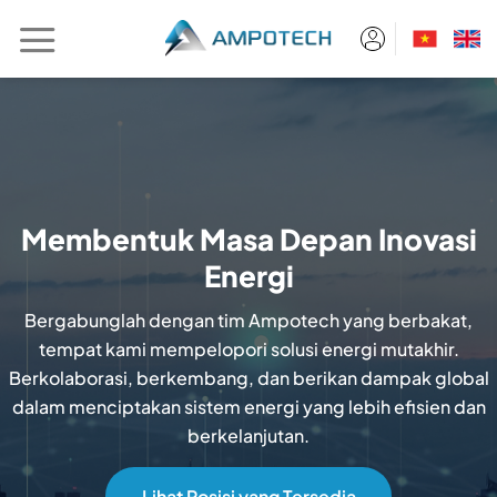
Skip
to
content
Membentuk Masa Depan Inovasi
Energi
Bergabunglah dengan tim Ampotech yang berbakat,
tempat kami mempelopori solusi energi mutakhir.
Berkolaborasi, berkembang, dan berikan dampak global
dalam menciptakan sistem energi yang lebih efisien dan
berkelanjutan.
Lihat Posisi yang Tersedia