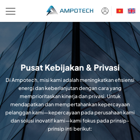
Skip
to
content
Pusat Kebijakan & Privasi
Di Ampotech, misi kami adalah meningkatkan efisiensi
energi dan keberlanjutan dengan cara yang
memprioritaskan kinerja dan privasi. Untuk
mendapatkan dan mempertahankan kepercayaan
pelanggan kami—kepercayaan pada perusahaan kami
dan solusi inovatif kami—kami fokus pada prinsip-
prinsip inti berikut: