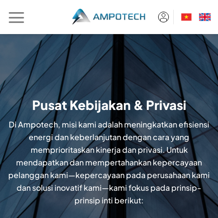
Skip
to
content
Pusat Kebijakan & Privasi
Di Ampotech, misi kami adalah meningkatkan efisiensi
energi dan keberlanjutan dengan cara yang
memprioritaskan kinerja dan privasi. Untuk
mendapatkan dan mempertahankan kepercayaan
pelanggan kami—kepercayaan pada perusahaan kami
dan solusi inovatif kami—kami fokus pada prinsip-
prinsip inti berikut: