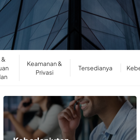
 &
Keamanan &
uan
Tersedianya
Kebe
Privasi
lan