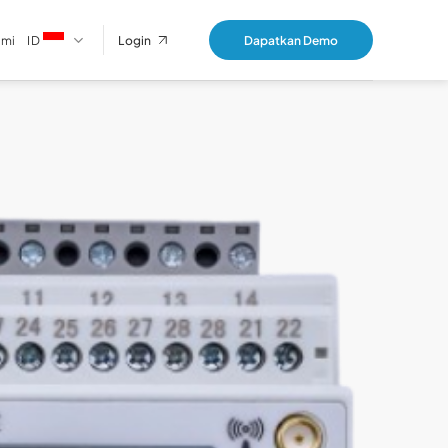
ami
ID
Dapatkan Demo
Login