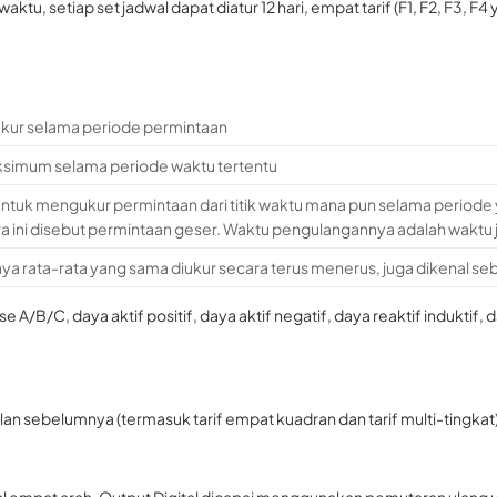
ktu, setiap set jadwal dapat diatur 12 hari, empat tarif (F1, F2, F3, F4
iukur selama periode permintaan
simum selama periode waktu tertentu
tuk mengukur permintaan dari titik waktu mana pun selama periode 
a ini disebut permintaan geser. Waktu pengulangannya adalah waktu 
aya rata-rata yang sama diukur secara terus menerus, juga dikenal se
/B/C, daya aktif positif, daya aktif negatif, daya reaktif induktif, 
lan sebelumnya (termasuk tarif empat kuadran dan tarif multi-tingkat
ital empat arah. Output Digital dicapai menggunakan pemutaran ulang u