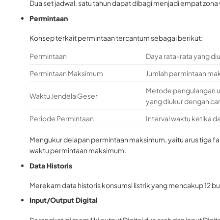
Dua set jadwal, satu tahun dapat dibagi menjadi empat zona wa
Permintaan
Konsep terkait permintaan tercantum sebagai berikut:
Permintaan
Daya rata-rata yang d
Permintaan Maksimum
Jumlah permintaan mak
Metode pengulangan un
Waktu Jendela Geser
yang diukur dengan car
Periode Permintaan
Interval waktu ketika d
Mengukur delapan permintaan maksimum, yaitu arus tiga fase A
waktu permintaan maksimum.
Data Historis
Merekam data historis konsumsi listrik yang mencakup 12 bu
Input/Output Digital
Perangkat ini memiliki output Digital dua arah dan input Dig