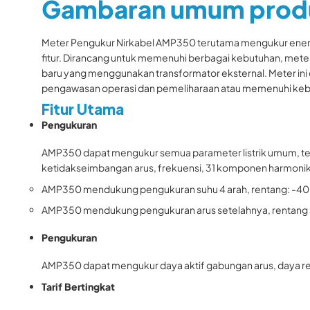
Gambaran umum prod
Meter Pengukur Nirkabel AMP350 terutama mengukur energi ak
fitur. Dirancang untuk memenuhi berbagai kebutuhan, mete
baru yang menggunakan transformator eksternal. Meter ini d
pengawasan operasi dan pemeliharaan atau memenuhi kebut
Fitur Utama
Pengukuran
AMP350 dapat mengukur semua parameter listrik umum, terma
ketidakseimbangan arus, frekuensi, 31 komponen harmonik
AMP350 mendukung pengukuran suhu 4 arah, rentang: -40 ~
AMP350 mendukung pengukuran arus setelahnya, rentang awa
Pengukuran
AMP350 dapat mengukur daya aktif gabungan arus, daya reaktif 
Tarif Bertingkat