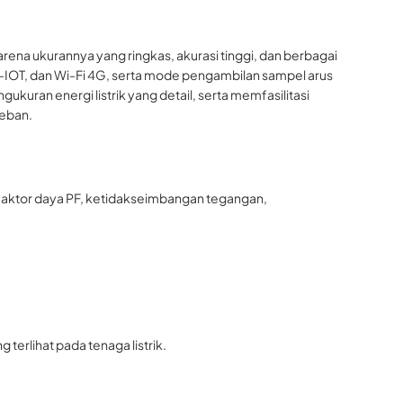
rena ukurannya yang ringkas, akurasi tinggi, dan berbagai
B-IOT, dan Wi-Fi 4G, serta mode pengambilan sampel arus
uran energi listrik yang detail, serta memfasilitasi
beban.
 faktor daya PF, ketidakseimbangan tegangan,
 terlihat pada tenaga listrik.