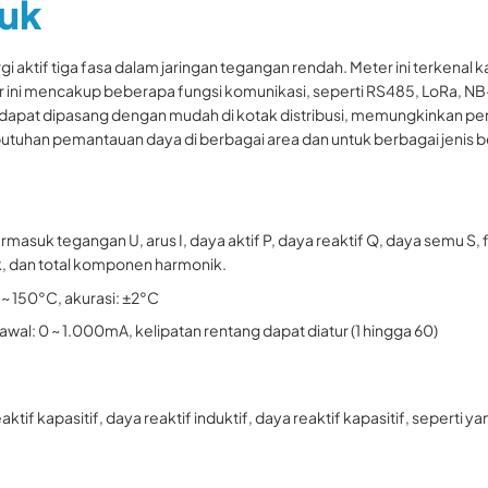
uk
tif tiga fasa dalam jaringan tegangan rendah. Meter ini terkenal ka
r ini mencakup beberapa fungsi komunikasi, seperti RS485, LoRa, N
apat dipasang dengan mudah di kotak distribusi, memungkinkan penguk
uhan pemantauan daya di berbagai area dan untuk berbagai jenis 
suk tegangan U, arus I, daya aktif P, daya reaktif Q, daya semu S,
, dan total komponen harmonik.
 150°C, akurasi: ±2°C
l: 0 ~ 1.000mA, kelipatan rentang dapat diatur (1 hingga 60)
kapasitif, daya reaktif induktif, daya reaktif kapasitif, seperti yang