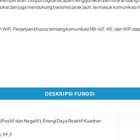
okal dan juga mendukung transmisi jarak jauh, termasuk komunikasi 
Fi. Perjanjian khusus tentang komunikasi NB-IoT, 4G, dan WiFi dap
DESKRIPSI FUNGSI
 (Positif dan Negatif), Energi Daya Reaktif Kuadran
S, PF, F