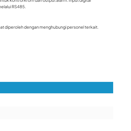
melalui RS485.
at diperoleh dengan menghubungi personel terkait.