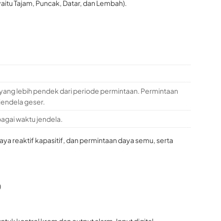
 yaitu Tajam, Puncak, Datar, dan Lembah).
yang lebih pendek dari periode permintaan. Permintaan
jendela geser.
bagai waktu jendela.
daya reaktif kapasitif, dan permintaan daya semu, serta
)
ntuk kontrol krom dan output alarm. Input digital