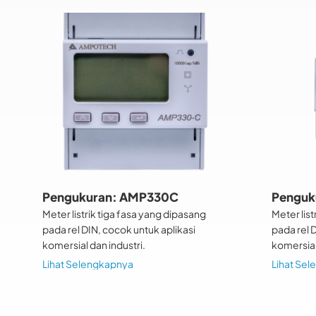
Pengukuran: AMP330C
Penguk
Meter listrik tiga fasa yang dipasang
Meter list
pada rel DIN, cocok untuk aplikasi
pada rel 
komersial dan industri.
komersial
Lihat Selengkapnya
Lihat Se