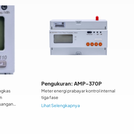
Pengukuran: AMP-370P
ingkas
Meter energi prabayar kontrol internal
an
tiga fase
asangan
Lihat Selengkapnya
n yang